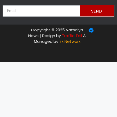
SEND
Copyright © 2025 Vatsalya
News | Design by
Traffic Tail
&
Managed by
7k Network