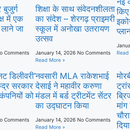
नई 
बुजुर्ग
शिक्षा के साथ संवेदनशीलता
किए 
्ष में एक
का संदेश – शेरगढ़ प्राइमरी
इको
न लाने जा
स्कूल में अनोखा उतरायण
प्ला
उत्सव
Janua
o Comments
January 14, 2026
No Comments
Read
Read More »
िनट डिलीवरी’
नवसारी MLA राकेशभाई
मोरब
ेंद्र सरकार
देसाई ने महावीर करुणा
ट्रा
ंपनियों को
मंडल में बर्ड ट्रीटमेंट सेंटर
ब्रि
का उद्घाटन किया
मांग
चौर
o Comments
January 14, 2026
No Comments
दिया
Read More »