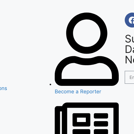
S
D
N
ons
Become a Reporter