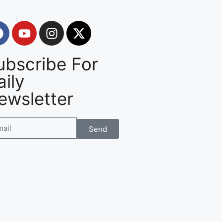
ubscribe For
aily
ewsletter
Send