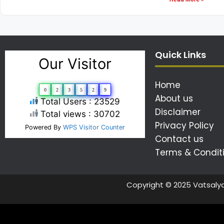
Quick Links
Our Visitor
Home
0
2
3
5
2
9
About us
Total Users : 23529
Disclaimer
Total views : 30702
Privacy Policy
Powered By
WPS Visitor Counter
Contact us
Terms & Condit
Copyright © 2025 Vatsaly
ગુજરાતી