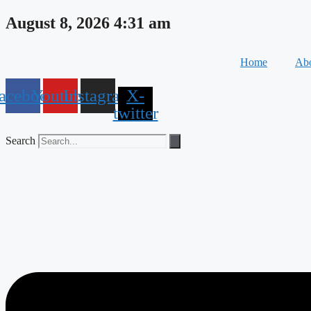
Skip
August 8, 2026 4:31 am
to
content
Home
Abo
acebook
Youtube
Instagram
X-
twitter
Search