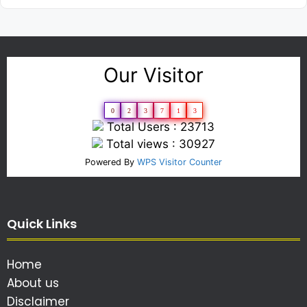
Our Visitor
0
2
3
7
1
3
Total Users : 23713
Total views : 30927
Powered By
WPS Visitor Counter
Quick Links
Home
About us
Disclaimer