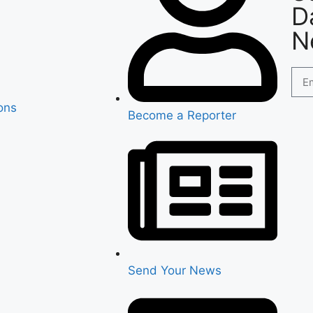
D
N
ons
Become a Reporter
Send Your News