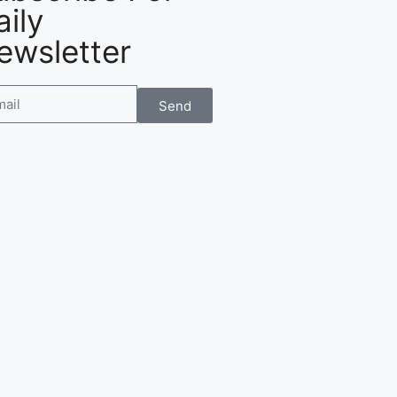
aily
ewsletter
Send