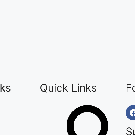
nks
Quick Links
F
S