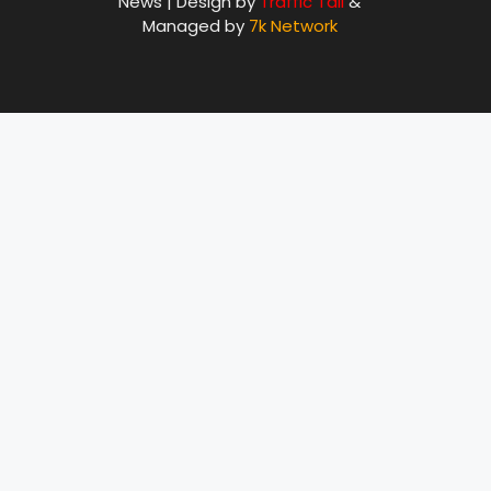
News | Design by
Traffic Tail
&
Managed by
7k Network