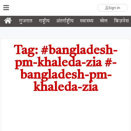
Sign in
गुजरात
राष्ट्रीय
अंतर्राष्ट्रीय
स्वास्थ्य
खेल
बिज़नेस
Tag: #bangladesh-
pm-khaleda-zia #-
bangladesh-pm-
khaleda-zia