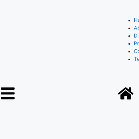
H
A
Di
Pr
C
T