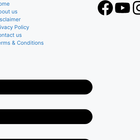
ome
bout us
sclaimer
ivacy Policy
ontact us
erms & Conditions