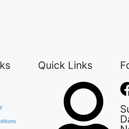
nks
Quick Links
F
S
cy
D
ditions
N