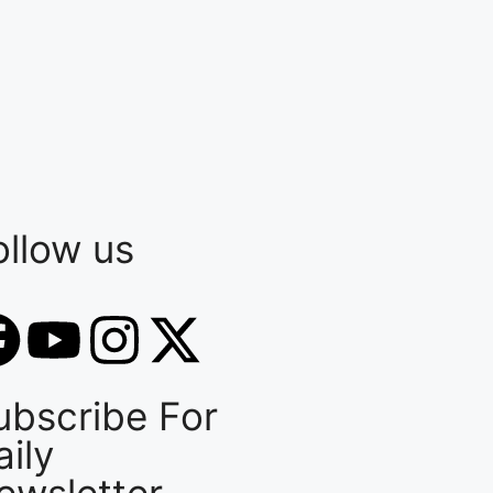
ollow us
ubscribe For
aily
ewsletter