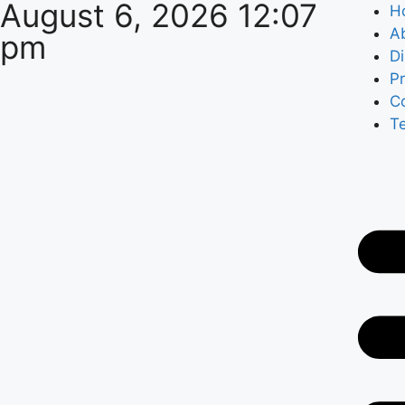
August 6, 2026 12:07
H
A
pm
Di
Pr
C
T