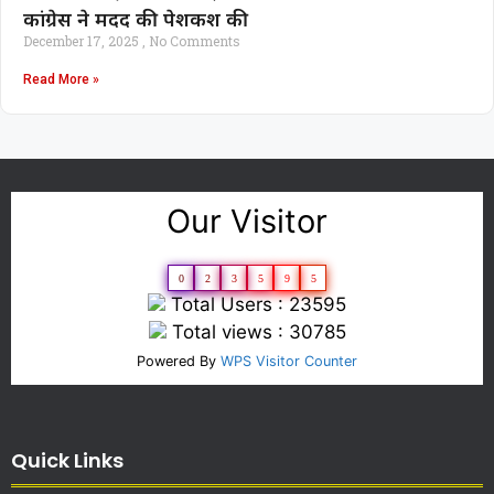
कांग्रेस ने मदद की पेशकश की
December 17, 2025
No Comments
Read More »
Our Visitor
0
2
3
5
9
5
Total Users : 23595
Total views : 30785
Powered By
WPS Visitor Counter
Quick Links