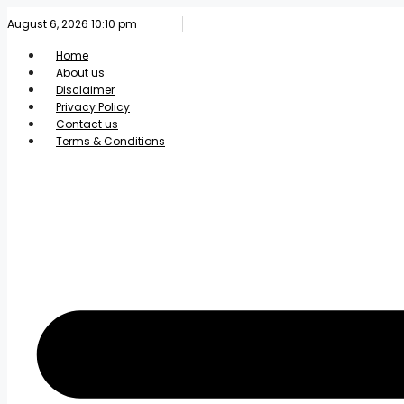
Skip
August 6, 2026 10:10 pm
to
content
Home
About us
Disclaimer
Privacy Policy
Contact us
Terms & Conditions