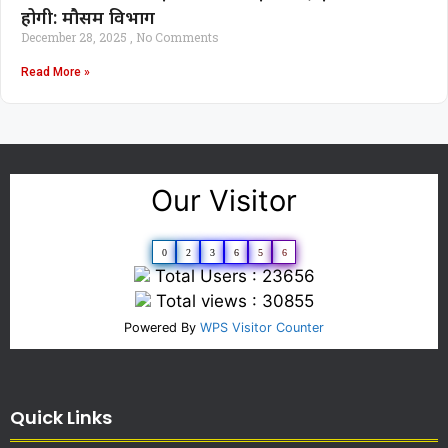
होगी: मौसम विभाग
December 28, 2025
No Comments
Read More »
Our Visitor
0
2
3
6
5
6
Total Users : 23656
Total views : 30855
Powered By
WPS Visitor Counter
Quick Links