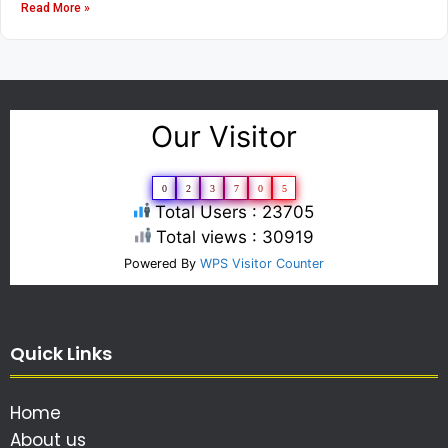
Read More »
Our Visitor
0
2
3
7
0
5
Total Users : 23705
Total views : 30919
Powered By
WPS Visitor Counter
Quick Links
Home
About us