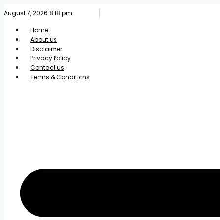
Skip
August 7, 2026 8:18 pm
to
content
Home
About us
Disclaimer
Privacy Policy
Contact us
Terms & Conditions