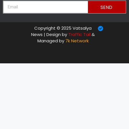
SEND
Copyright © 2025 Vatsalya
News | Design by
Traffic Tail
&
Managed by
7k Network