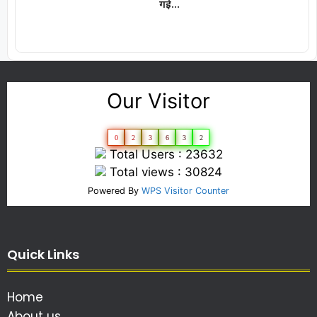
गई…
Our Visitor
0
2
3
6
3
2
Total Users : 23632
Total views : 30824
Powered By
WPS Visitor Counter
Quick Links
Home
About us