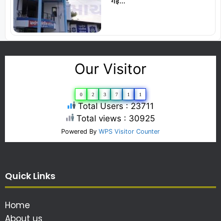
गई…
Our Visitor
0
2
3
7
1
1
Total Users : 23711
Total views : 30925
Powered By
WPS Visitor Counter
Quick Links
Home
About us