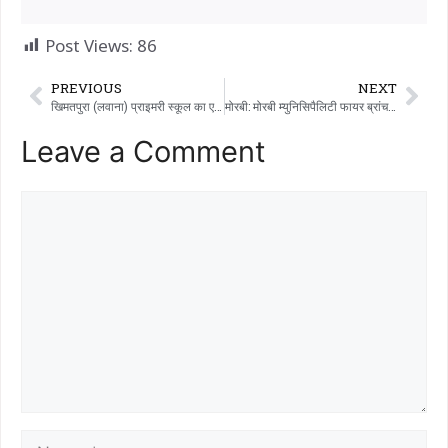
Post Views:
86
PREVIOUS
NEXT
खिमतपुरा (लवाना) प्राइमरी स्कूल का एक बच्चा CET 2026 एग्जाम में तालुका लेवल पर फर्स्ट आया।
मोरबी: मोरबी म्युनिसिपैलिटी फायर ब्रांच ने एक सरकारी ऑफिस में 217 लोगों को आग से बचाव की ट्रेनिंग दी।
Leave a Comment