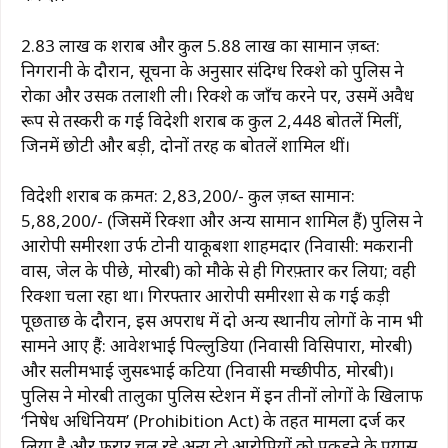
₹2.83 लाख की शराब और कुल ₹5.88 लाख का सामान ज़ब्त:
निगरानी के दौरान, सूचना के अनुसार संदिग्ध रिक्शे को पुलिस ने
रोका और उसकी तलाशी ली। रिक्शे की जाँच करने पर, उसमें अवैध
रूप से तस्करी की गई विदेशी शराब की कुल 2,448 बोतलें मिलीं,
जिनमें छोटी और बड़ी, दोनों तरह की बोतलें शामिल थीं।
विदेशी शराब की क़ीमत: ₹2,83,200/- कुल ज़ब्त सामान:
₹5,88,200/- (जिसमें रिक्शा और अन्य सामान शामिल हैं) पुलिस ने
आरोपी समीरशा उर्फ ​​टोनी याकूबशा शाहमदार (निवासी: मकरानी
वास, जेल के पीछे, मोरबी) को मौके से ही गिरफ़्तार कर लिया; वही
रिक्शा चला रहा था। गिरफ्तार आरोपी समीरशा से की गई कड़ी
पूछताछ के दौरान, इस अपराध में दो अन्य स्थानीय लोगों के नाम भी
सामने आए हैं: आवेशभाई पिल्लुडिया (निवासी विसिपारा, मोरबी)
और सलीमभाई जुसब्भाई कटिया (निवासी मच्छीपीठ, मोरबी)।
पुलिस ने मोरबी तालुका पुलिस स्टेशन में इन तीनों लोगों के खिलाफ
‘निषेध अधिनियम’ (Prohibition Act) के तहत मामला दर्ज कर
लिया है और फरार चल रहे अन्य दो आरोपियों को पकड़ने के प्रयास