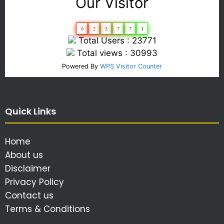
Our Visitor
0
2
3
7
7
1
Total Users : 23771
Total views : 30993
Powered By
WPS Visitor Counter
Quick Links
Home
About us
Disclaimer
Privacy Policy
Contact us
Terms & Conditions