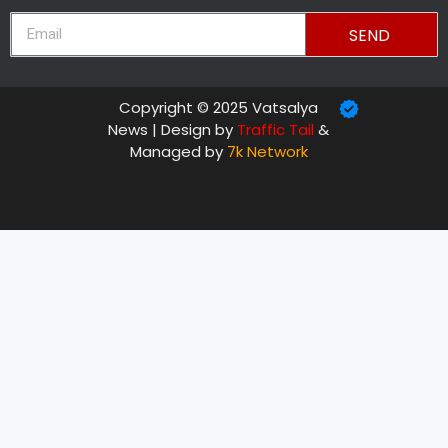
SEND
Copyright © 2025 Vatsalya
News | Design by
Traffic Tail
&
Managed by
7k Network