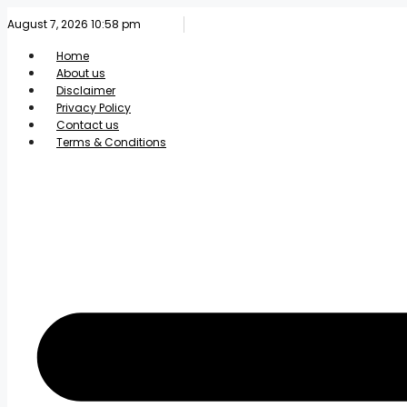
Skip
August 7, 2026 10:58 pm
to
content
Home
About us
Disclaimer
Privacy Policy
Contact us
Terms & Conditions