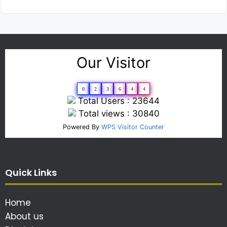
Our Visitor
0
2
3
6
4
4
Total Users : 23644
Total views : 30840
Powered By
WPS Visitor Counter
Quick Links
Home
About us