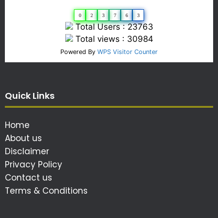
0
2
3
7
6
3
Total Users : 23763
Total views : 30984
Powered By
WPS Visitor Counter
Quick Links
Home
About us
Disclaimer
Privacy Policy
Contact us
Terms & Conditions