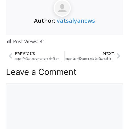
Author:
vatsalyanews
Post Views:
81
PREVIOUS
NEXT
अहवा सिविल अस्पताल बना गंदगी का घर:- धार्मिक चिह्नों पर पान-मसाला छिड़ककर आस्था का अपमान..
आहवा के गोटियामल गांव के किसानों ने राहत की सांस ली, दो महीने से उन्हें डरा रहा तेंदुआ आखिरकार पिंजरे में बंद हो गया।
Leave a Comment