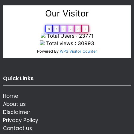
Our Visitor
0
2
3
7
7
1
Total Users : 23771
Total views : 30993
Powered By
WPS Visitor Counter
Quick Links
Home
About us
Disclaimer
Privacy Policy
Contact us