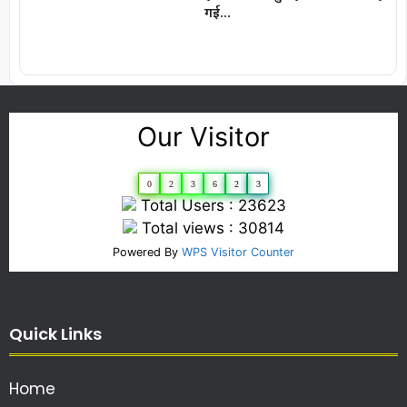
गई…
Our Visitor
0
2
3
6
2
3
Total Users : 23623
Total views : 30814
Powered By
WPS Visitor Counter
Quick Links
Home