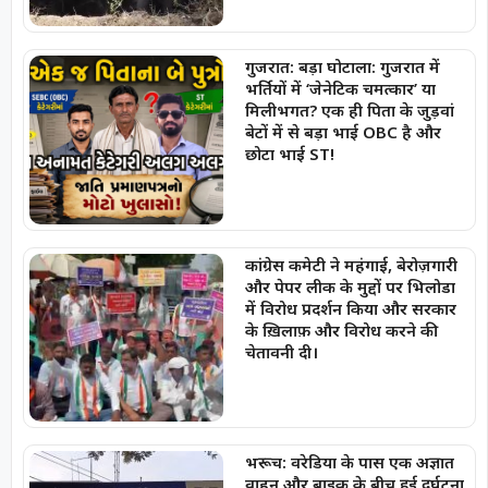
गुजरात: बड़ा घोटाला: गुजरात में
भर्तियों में ‘जेनेटिक चमत्कार’ या
मिलीभगत? एक ही पिता के जुड़वां
बेटों में से बड़ा भाई OBC है और
छोटा भाई ST!
कांग्रेस कमेटी ने महंगाई, बेरोज़गारी
और पेपर लीक के मुद्दों पर भिलोडा
में विरोध प्रदर्शन किया और सरकार
के ख़िलाफ़ और विरोध करने की
चेतावनी दी।
भरूच: वरेडिया के पास एक अज्ञात
वाहन और बाइक के बीच हुई दुर्घटना