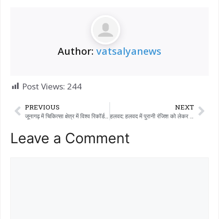
Author:
vatsalyanews
Post Views:
244
PREVIOUS
NEXT
जूनागढ़ में चिकित्सा क्षेत्र में विश्व रिकॉर्ड: डॉ. केतन परमार ने 70 वर्षीय व्यक्ति के टखने का ऑपरेशन मात्र 3 मिनट 45 सेकंड में सफलतापूर्वक पूरा किया।
हलवद: हलवद में पुरानी रंजिश को लेकर दो परिवारों के बीच हिंसक झड़प; एक व्यक्ति की मौत, घटना ने हत्या का रूप ले लिया।
Leave a Comment