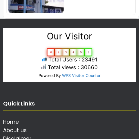
Our Visitor
0
2
3
4
9
1
Total Users : 23491
Total views : 30660
Powered By
WPS Visitor Counter
Quick Links
Home
About us
Disclaimer