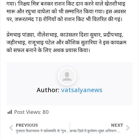
गया। ‘निक्षय मित्र’ बनकर राशन किट दान करने वाले खेतशीभाई
मारू और रघुभा वाघेला को भी सम्मानित किया गया। इस अवसर
पर, ज़रूरतमंद TB रोगियों को राशन किट भी वितरित की गईं।
प्रेमभाई पांड्या, नीलेशभाई, काउंसलर दिशा सुथार, प्रदीपभाई,
जहीरभाई, राजूभाई पटेल और कौशिक सुतारिया ने इस कार्यक्रम
को सफल बनाने के लिए अथक प्रयास किया।
Author:
vatsalyanews
Post Views:
80
PREVIOUS
NEXT
गुजरात विधानसभा ने सर्वसम्मति से ‘गुजरात आतंकवाद और संगठित अपराध नियंत्रण (संशोधन) विधेयक-2026’ पारित कर दिया।
कच्छ ज़िले में कुपोषण-मुक्त अभियान को बढ़ावा देने के लिए एक ‘पोषण संगम’ समीक्षा बैठक-सह-कार्यशाला आयोजित की गई।