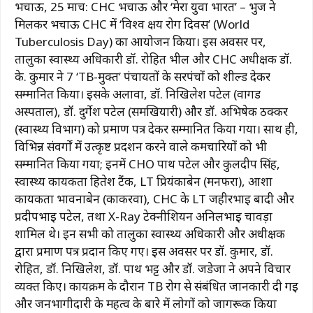
भचाऊ, 25 मार्च: CHC भचाऊ और ‘मेरा युवा भारत’ – भुज ने
मिलकर भचाऊ CHC में ‘विश्व क्षय रोग दिवस’ (World
Tuberculosis Day) का आयोजन किया। इस अवसर पर,
तालुका स्वास्थ्य अधिकारी डॉ. रोहित भील और CHC अधीक्षक डॉ.
के. कुमार ने 7 ‘TB-मुक्त’ पंचायतों के सरपंचों को शील्ड देकर
सम्मानित किया। इसके अलावा, डॉ. निखिलेश पटेल (वागड
अस्पताल), डॉ. दुर्गेश पटेल (समखियारी) और डॉ. अभिषेक ठक्कर
(स्वास्थ्य विभाग) को प्रमाण पत्र देकर सम्मानित किया गया। साथ ही,
विभिन्न संवर्गों में उत्कृष्ट प्रदर्शन करने वाले कर्मचारियों को भी
सम्मानित किया गया; इनमें CHO पार्थ पटेल और कुलदीप सिंह,
स्वास्थ्य कार्यकर्ता हितेश टैंक, LT प्रियंकाबेन (मनफरा), आशा
कार्यकर्ता भावनाबेन (काकरवा), CHC के LT जहीरभाई बादी और
प्रदीपभाई पटेल, तथा X-Ray टेक्नीशियन अनिलभाई चावड़ा
शामिल थे। इन सभी को तालुका स्वास्थ्य अधिकारी और अधीक्षक
द्वारा प्रमाण पत्र प्रदान किए गए। इस अवसर पर डॉ. कुमार, डॉ.
रोहित, डॉ. निखिलेश, डॉ. पार्थ भट्ट और डॉ. जडेजा ने अपने विचार
व्यक्त किए। कार्यक्रम के दौरान TB रोग से संबंधित जानकारी दी गई
और जनभागीदारी के महत्व के बारे में लोगों को जागरूक किया