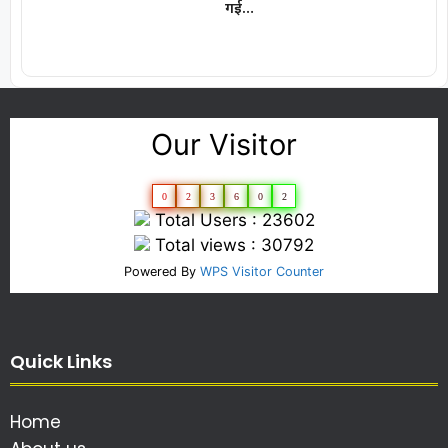
गई…
Our Visitor
0
2
3
6
0
2
Total Users : 23602
Total views : 30792
Powered By
WPS Visitor Counter
Quick Links
Home