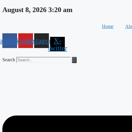
Skip
August 8, 2026 3:20 am
to
content
Home
Abo
acebook
Youtube
Instagram
X-
twitter
Search