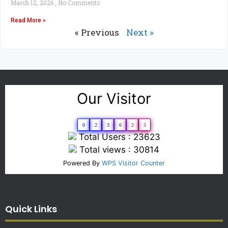
March 12, 2026
No Comments
Read More »
« Previous
Next »
Our Visitor
0
2
3
6
2
3
Total Users : 23623
Total views : 30814
Powered By
WPS Visitor Counter
Quick Links