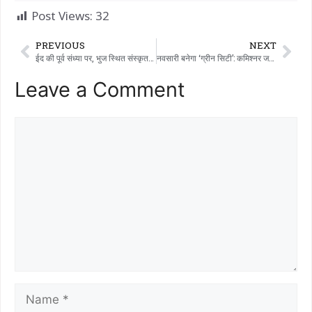
Post Views:
32
PREVIOUS
NEXT
ईद की पूर्व संध्या पर, भुज स्थित संस्कृत पाठशाला में ‘सहकार सेवा मंडल’ द्वारा हिंदू-मुस्लिम एकता के प्रतीक के रूप में मिठाइयाँ वितरित की गईं।
नवसारी बनेगा ‘ग्रीन सिटी’: कमिश्नर जयेश उपाध्याय 2.5 लाख पेड़ लगाने के भव्य अभियान के लिए मैदान में उतरे।
Leave a Comment