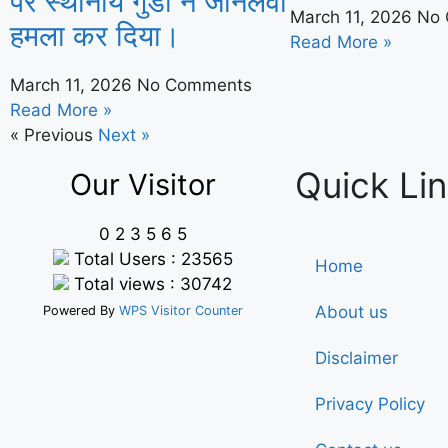
पर स्थानीय गुंडों ने जानलेवा
March 11, 2026
No
हमला कर दिया।
Read More »
March 11, 2026
No Comments
Read More »
« Previous
Next »
Quick Li
Our Visitor
0
2
3
5
6
5
Total Users : 23565
Home
Total views : 30742
About us
Powered By
WPS Visitor Counter
Disclaimer
Privacy Policy