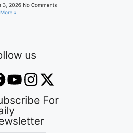
h 3, 2026
No Comments
 More »
ollow us
ubscribe For
aily
ewsletter