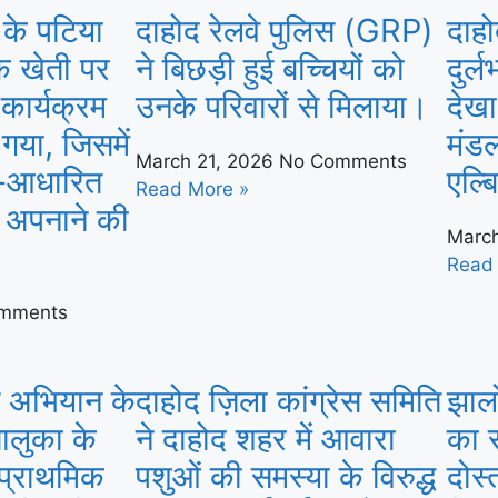
 के पटिया
दाहोद रेलवे पुलिस (GRP)
दाहो
तिक खेती पर
ने बिछड़ी हुई बच्चियों को
दुर्ल
ार्यक्रम
उनके परिवारों से मिलाया।
देखा
या, जिसमें
मंडल
March 21, 2026
No Comments
य-आधारित
एल्ब
Read More »
ी अपनाने की
Marc
Read
mments
त अभियान के
दाहोद ज़िला कांग्रेस समिति
झालो
ालुका के
ने दाहोद शहर में आवारा
का 
 प्राथमिक
पशुओं की समस्या के विरुद्ध
दोस्