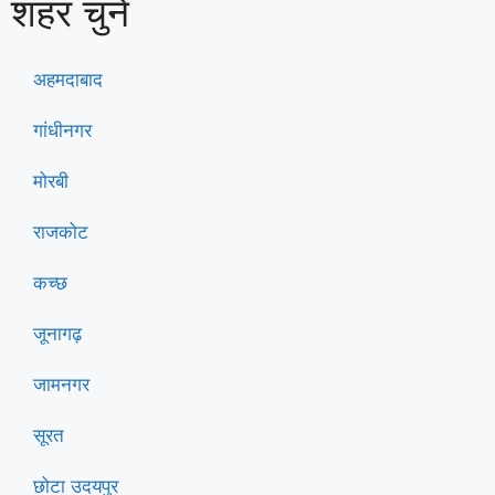
शहर चुनें
अहमदाबाद
गांधीनगर
मोरबी
राजकोट
कच्छ
जूनागढ़
जामनगर
सूरत
छोटा उदयपुर