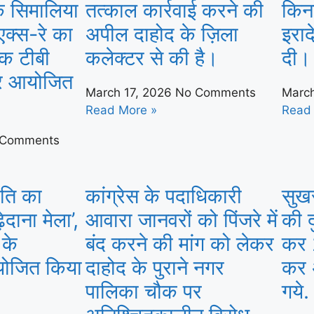
 के सिमालिया
तत्काल कार्रवाई करने की
किना
ल एक्स-रे का
अपील दाहोद के ज़िला
इराद
क टीबी
कलेक्टर से की है।
दी।
विर आयोजित
March 17, 2026
No Comments
Marc
Read More »
Read
 Comments
ृति का
कांग्रेस के पदाधिकारी
सुखस
ेदाना मेला’,
आवारा जानवरों को पिंजरे में
की द
 के
बंद करने की मांग को लेकर
कर 
आयोजित किया
दाहोद के पुराने नगर
कर 
पालिका चौक पर
गये.