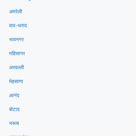
अमरेली
वाव-थराद
भावनगर
महिसागर
अरवल्ली
मेहसाणा
आनंद
बोटाद
भरूच