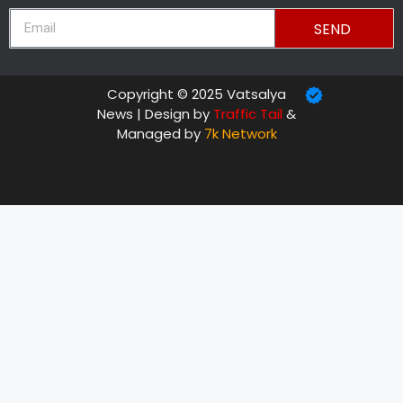
SEND
Copyright © 2025 Vatsalya
News | Design by
Traffic Tail
&
Managed by
7k Network