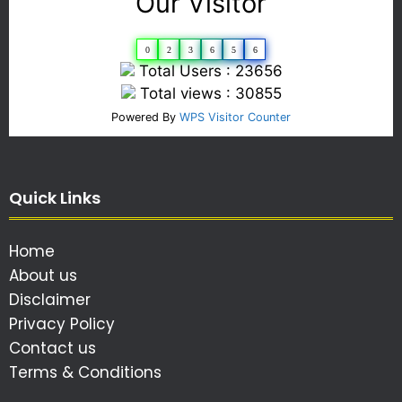
Our Visitor
0
2
3
6
5
6
Total Users : 23656
Total views : 30855
Powered By
WPS Visitor Counter
Quick Links
Home
About us
Disclaimer
Privacy Policy
Contact us
Terms & Conditions