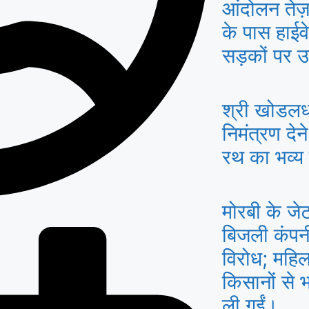
आंदोलन तेज़
के पास हाईव
सड़कों पर उ
श्री खोडलध
निमंत्रण देन
रथ का भव्य
मोरबी के जेटप
बिजली कंपन
विरोध; महिल
किसानों से भ
ली गईं।