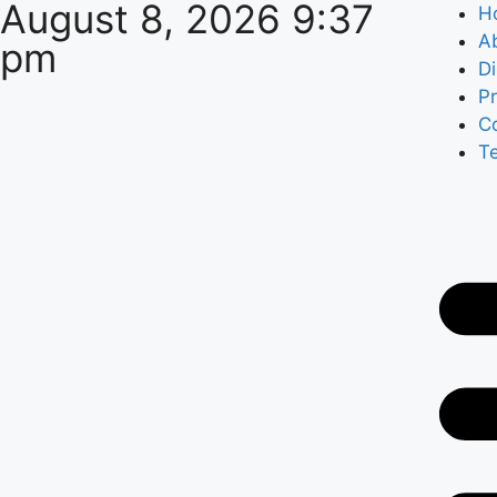
August 8, 2026 9:37
H
A
pm
Di
Pr
C
T