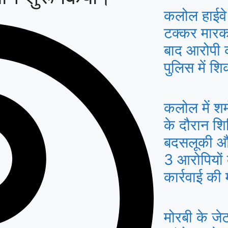
कलोल हाईवे
टक्कर मारकर
बाद आरोपी 
पुलिस में श
कलोल में श
के दौरान शि
बदसलूकी और
3 आरोपियों
कार्रवाई की 
मोरबी के जेट