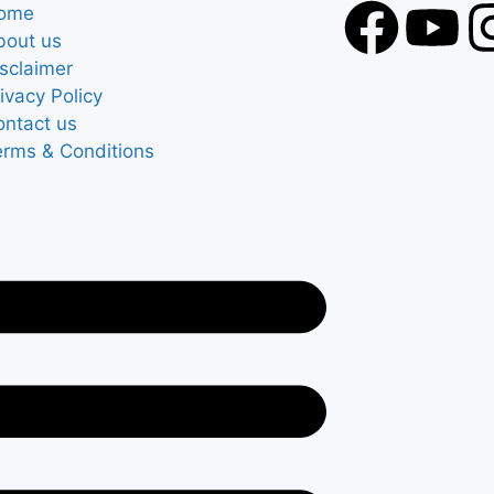
ome
bout us
sclaimer
ivacy Policy
ontact us
erms & Conditions