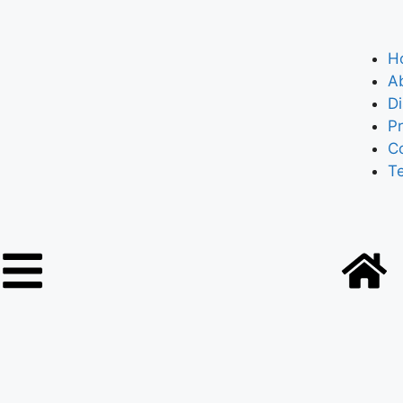
H
A
Di
Pr
C
T