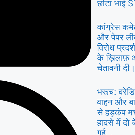
छोटा भाई S
कांग्रेस कमे
और पेपर लीक 
विरोध प्रद
के ख़िलाफ़
चेतावनी दी
भरूच: वरेडि
वाहन और बाइ
से हड़कंप म
हादसे में दो
गई…