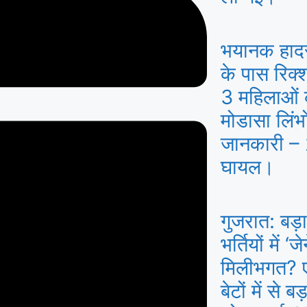
भयानक हाद
के पास रिक
3 महिलाओं क
मोडासा लिंभो
जानकारी – 2
घायल।
गुजरात: बड़ा
भर्तियों में 
मिलीभगत? एक
बेटों में से