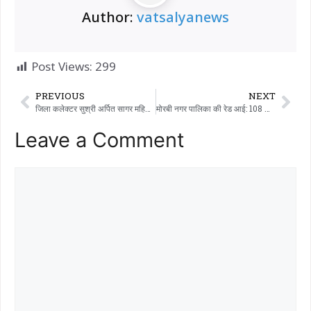
Author:
vatsalyanews
Post Views:
299
PREVIOUS
NEXT
जिला कलेक्टर सुश्री अर्पित सागर महिसागर जिले में सर्वाइकल कैंसर के खिलाफ ‘डॉटर सेफ्टी शील्ड’ कैंपेन शुरू कर रही हैं….
मोरबी नगर पालिका की रेड आई: 108 डिफॉल्टरों की प्रॉपर्टी सील, 1275 को वारंट जारी और नल कनेक्शन काटे!
Leave a Comment