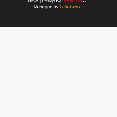
News | Design by
Traffic Tail
&
Managed by
7k Network