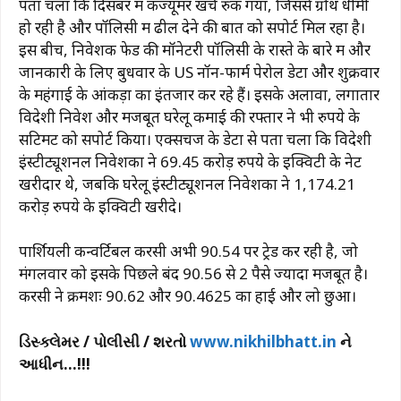
पता चला कि दिसंबर में कंज्यूमर खर्च रुक गया, जिससे ग्रोथ धीमी
हो रही है और पॉलिसी में ढील देने की बात को सपोर्ट मिल रहा है।
इस बीच, निवेशक फेड की मॉनेटरी पॉलिसी के रास्ते के बारे में और
जानकारी के लिए बुधवार के US नॉन-फार्म पेरोल डेटा और शुक्रवार
के महंगाई के आंकड़ों का इंतजार कर रहे हैं। इसके अलावा, लगातार
विदेशी निवेश और मजबूत घरेलू कमाई की रफ्तार ने भी रुपये के
सेंटिमेंट को सपोर्ट किया। एक्सचेंज के डेटा से पता चला कि विदेशी
इंस्टीट्यूशनल निवेशकों ने 69.45 करोड़ रुपये के इक्विटी के नेट
खरीदार थे, जबकि घरेलू इंस्टीट्यूशनल निवेशकों ने 1,174.21
करोड़ रुपये के इक्विटी खरीदे।
पार्शियली कन्वर्टिबल करेंसी अभी 90.54 पर ट्रेड कर रही है, जो
मंगलवार को इसके पिछले बंद 90.56 से 2 पैसे ज्यादा मजबूत है।
करेंसी ने क्रमशः 90.62 और 90.4625 का हाई और लो छुआ।
ડિસ્ક્લેમર / પોલીસી / શરતો
www.nikhilbhatt.in
ને
આધીન…!!!