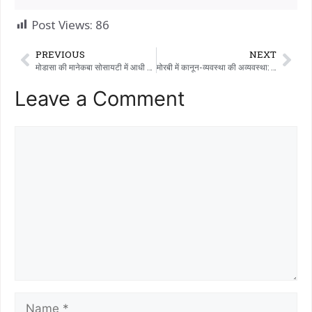
Post Views:
86
PREVIOUS
NEXT
मोडासा की मानेकबा सोसायटी में आधी रात को चोरों के गैंग ने धावा बोला, चोरी की कोशिश नाकाम – शॉर्ट्स और बनियान पहने चोरों का गैंग एक्टिव था
मोरबी में कानून-व्यवस्था की अव्यवस्था: अज्ञात लोगों ने एक ही रात में 15 से ज़्यादा कारों की खिड़कियां तोड़कर आतंक मचाया
Leave a Comment