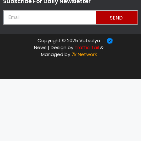
Subscribe For Daily Newsletter
SEND
Copyright © 2025 Vatsalya
News | Design by
Traffic Tail
&
Managed by
7k Network