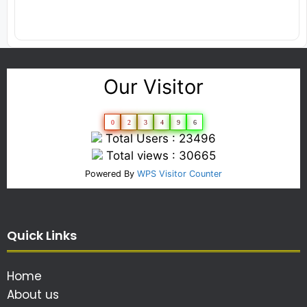
Our Visitor
0
2
3
4
9
6
Total Users : 23496
Total views : 30665
Powered By
WPS Visitor Counter
Quick Links
Home
About us