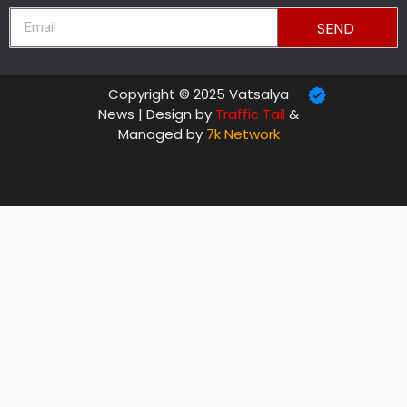
SEND
Copyright © 2025 Vatsalya
News | Design by
Traffic Tail
&
Managed by
7k Network