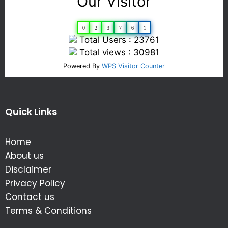
Our Visitor
0
2
3
7
6
1
Total Users : 23761
Total views : 30981
Powered By
WPS Visitor Counter
Quick Links
Home
About us
Disclaimer
Privacy Policy
Contact us
Terms & Conditions