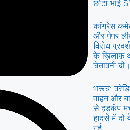
छोटा भाई S
कांग्रेस कमे
और पेपर लीक 
विरोध प्रद
के ख़िलाफ़
चेतावनी दी
भरूच: वरेडि
वाहन और बाइ
से हड़कंप म
हादसे में दो
गई…