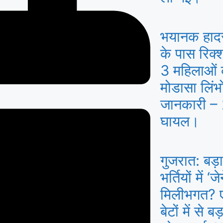
भयानक हाद
के पास रिक
3 महिलाओं क
मोडासा लिंभो
जानकारी – 2
घायल।
गुजरात: बड़ा
भर्तियों में 
मिलीभगत? एक
बेटों में से