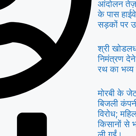
आंदोलन तेज़
के पास हाईव
सड़कों पर उ
श्री खोडलध
निमंत्रण देन
रथ का भव्य
मोरबी के जेटप
बिजली कंपन
विरोध; महिल
किसानों से भ
ली गईं।