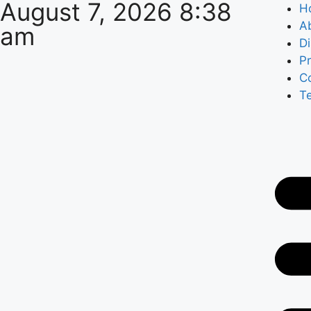
August 7, 2026 8:38
H
A
am
Di
Pr
C
T