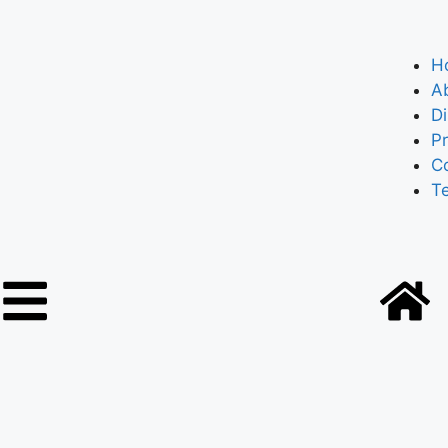
H
A
Di
Pr
C
T