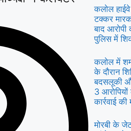
कलोल हाईवे
टक्कर मारकर
बाद आरोपी 
पुलिस में श
कलोल में श
के दौरान शि
बदसलूकी और
3 आरोपियों
कार्रवाई की 
मोरबी के जेट