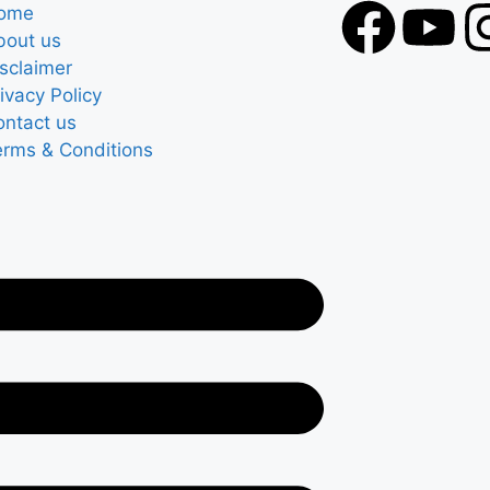
ome
bout us
sclaimer
ivacy Policy
ontact us
erms & Conditions