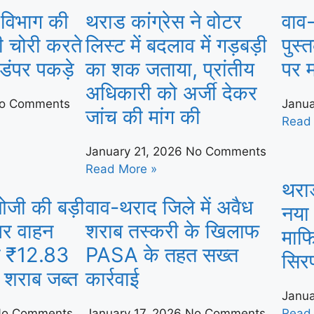
 विभाग की
थराड कांग्रेस ने वोटर
वाव-
टी चोरी करते
लिस्ट में बदलाव में गड़बड़ी
पुस्
 डंपर पकड़े
का शक जताया, प्रांतीय
पर म
अधिकारी को अर्जी देकर
o Comments
Janua
जांच की मांग की
Read
January 21, 2026
No Comments
Read More »
थराड
जी की बड़ी
वाव-थराद जिले में अवैध
नया
 पर वाहन
शराब तस्करी के खिलाफ
माफ
ान ₹12.83
PASA के तहत सख्त
सिरप 
 शराब जब्त
कार्रवाई
Janua
o Comments
January 17, 2026
No Comments
Read