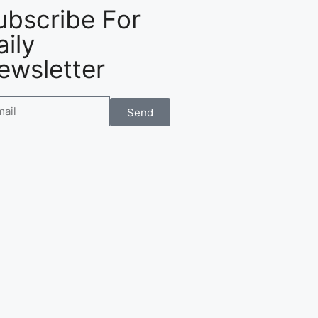
ubscribe For
aily
ewsletter
Send