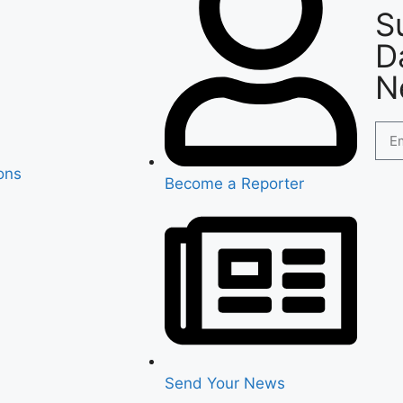
S
D
N
ons
Become a Reporter
Send Your News