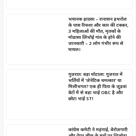
भयानक हादसा – रानासन हथरोल
के पास रिक्शा और कार की टक्कर,
3 महिलाओं की मौत, मृतकों के
मोडासा लिंभोई गांव के होने की
जानकारी – 2 लोग गंभीर रूप से
घायल।
गुजरात: बड़ा घोटाला: गुजरात में
भर्तियों में ‘जेनेटिक चमत्कार’ या
मिलीभगत? एक ही पिता के जुड़वां
बेटों में से बड़ा भाई OBC है और
छोटा भाई ST!
कांग्रेस कमेटी ने महंगाई, बेरोज़गारी
और पेपर लीक के मुद्दों पर भिलोडा