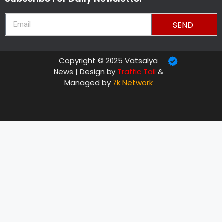
SEND
Copyright © 2025 Vatsalya
News | Design by
Traffic Tail
&
Managed by
7k Network