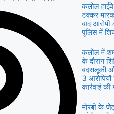
कलोल हाईवे
टक्कर मारकर
बाद आरोपी 
पुलिस में श
कलोल में श
के दौरान शि
बदसलूकी और
3 आरोपियों
कार्रवाई की 
मोरबी के जेट