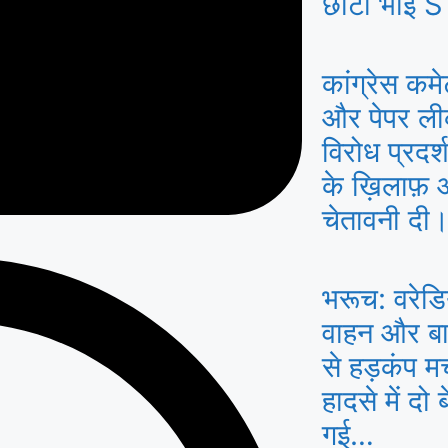
छोटा भाई S
कांग्रेस कमे
और पेपर लीक 
विरोध प्रद
के ख़िलाफ़
चेतावनी दी
भरूच: वरेडि
वाहन और बाइ
से हड़कंप म
हादसे में दो
गई…