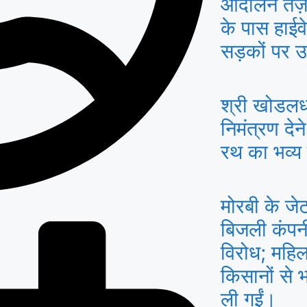
आंदोलन तेज़
के पास हाईव
सड़कों पर उ
श्री खोडलध
निमंत्रण देन
रथ का भव्य
मोरबी के जेटप
बिजली कंपन
विरोध; महिल
किसानों से भ
ली गईं।