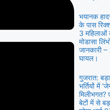
भयानक हाद
के पास रिक
3 महिलाओं क
मोडासा लिंभो
जानकारी – 2
घायल।
गुजरात: बड़ा
भर्तियों में 
मिलीभगत? एक
बेटों में से