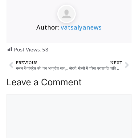
Author:
vatsalyanews
Post Views:
58
PREVIOUS
NEXT
भरूच में कांग्रेस की ‘जन आक्रोश यात्रा’ में बाइक रैली: अमित चावड़ा बुलेट पर सवार हुए, मुमताज पटेल और तुषार चौधरी खुली थार में शामिल हुए; SIR मुद्दे पर BJP पर हमला
मोरबी: मोरबी में वरिया प्रजापति जाति का 39वां सामूहिक विवाह संपन्न हुआ, 24 नवविवाहित जोड़ों ने राज्य में कदम रखा।
Leave a Comment