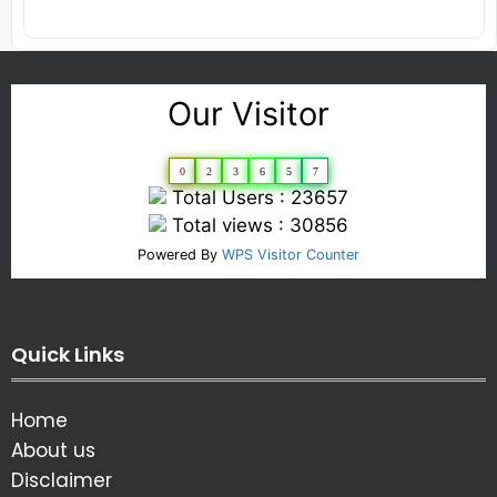
Our Visitor
0
2
3
6
5
7
Total Users : 23657
Total views : 30856
Powered By
WPS Visitor Counter
Quick Links
Home
About us
Disclaimer