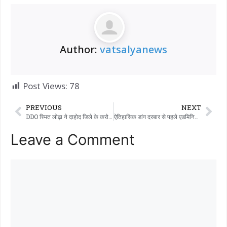
Author:
vatsalyanews
Post Views:
78
PREVIOUS
NEXT
DDO स्मित लोढ़ा ने दाहोद जिले के करोडियारपुरवा ग्राम पंचायत के सरपंच को भ्रष्टाचार के आरोप में सस्पेंड कर दिया।
ऐतिहासिक डांग दरबार से पहले एडमिनिस्ट्रेटिव सिस्टम तैयार: वघई-सपुतारा और आहवा सड़कों का बदलाव..
Leave a Comment