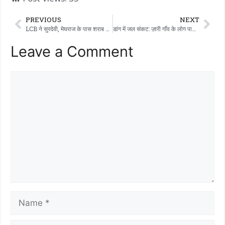
PREVIOUS
NEXT
LCB ने सुरदेवी, मेघराज के पास शराब से लदी कार ज़ब्त की; 8.65 लाख रुपये का सामान बरामद – एक आरोपी गिरफ्तार
डांग में जल संकट: ज़ारी गाँव के लोग पानी के लिए नदी की खाइयों में गड्ढे खोदने को मजबूर।
Leave a Comment