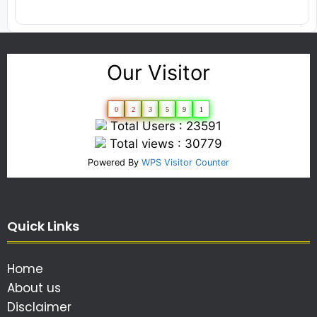
Our Visitor
0
2
3
5
9
1
Total Users : 23591
Total views : 30779
Powered By
WPS Visitor Counter
Quick Links
Home
About us
Disclaimer